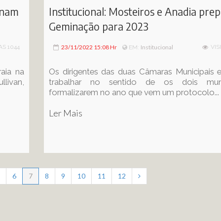
sinam
Institucional: Mosteiros e Anadia pr
Geminação para 2023
AS 1044
23/11/2022 15:08 Hr
Institucional
VIS
EM:
aia na
Os dirigentes das duas Câmaras Municipais 
llivan,
trabalhar no sentido de os dois muni
formalizarem no ano que vem um protocolo...
Ler Mais
6
7
8
9
10
11
12