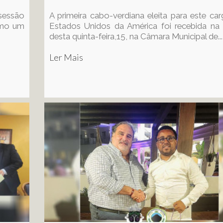
 sessão
A primeira cabo-verdiana eleita para este ca
como um
Estados Unidos da América foi recebida na
desta quinta-feira,15, na Câmara Municipal de...
Ler Mais