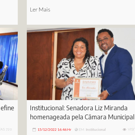
Ler Mais
efine
Institucional: Senadora Liz Miranda
homenageada pela Câmara Municipal
TAS 720
15/12/2022 16:46 Hr
Institucional
VISI
EM: