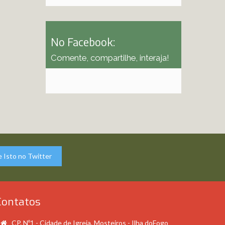
No Facebook:
Comente, compartilhe, interaja!
 Isto no Twitter
Contatos
CP. Nº1 - Cidade de Igreja, Mosteiros - Ilha doFogo