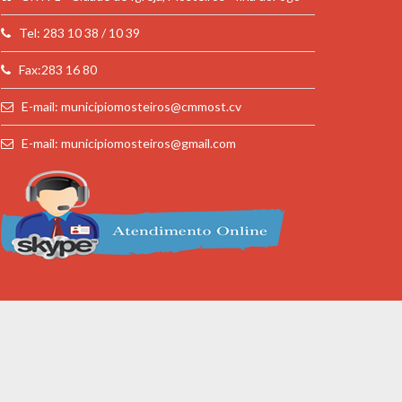
Tel: 283 10 38 / 10 39
Fax:283 16 80
E-mail: municipiomosteiros@cmmost.cv
E-mail: municipiomosteiros@gmail.com