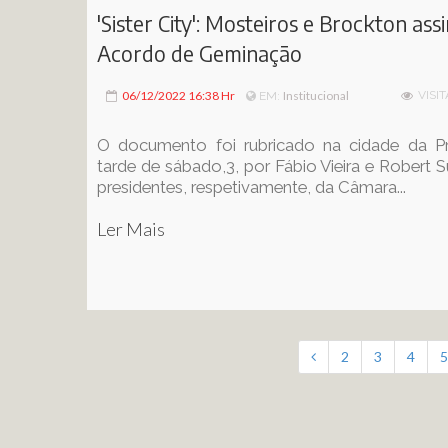
'Sister City': Mosteiros e Brockton as
Acordo de Geminação
06/12/2022 16:38 Hr
Institucional
VISIT
EM:
O documento foi rubricado na cidade da Pr
tarde de sábado,3, por Fábio Vieira e Robert Su
presidentes, respetivamente, da Câmara...
Ler Mais
2
3
4
5