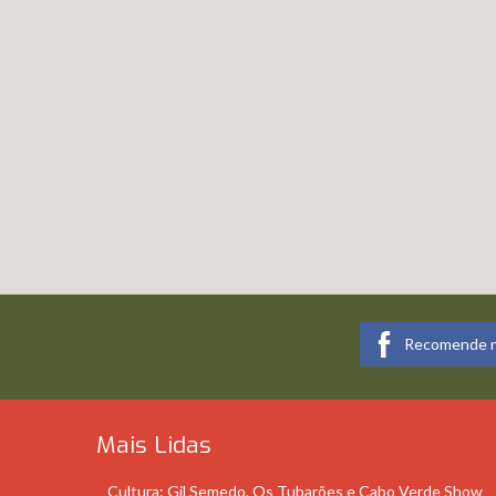
Recomende n
Mais Lidas
Cultura: Gil Semedo, Os Tubarões e Cabo Verde Show