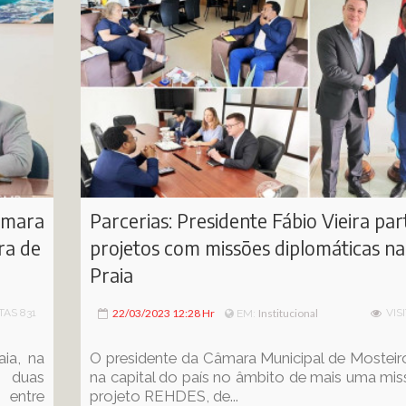
âmara
Parcerias: Presidente Fábio Vieira par
ra de
projetos com missões diplomáticas na
Praia
TAS 831
22/03/2023 12:28 Hr
Institucional
VIS
EM:
ia, na
O presidente da Câmara Municipal de Mosteir
s duas
na capital do país no âmbito de mais uma mi
 entre
projeto REHDES, de...