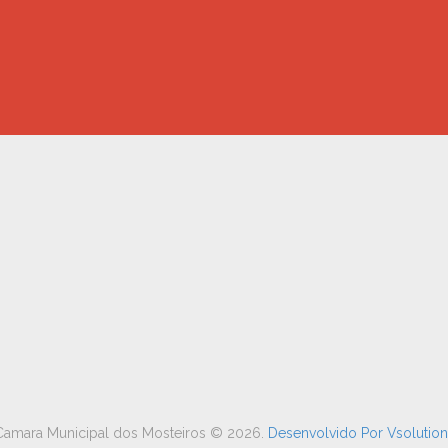
Camara Municipal dos Mosteiros ©
2026
.
Desenvolvido Por
Vsolution