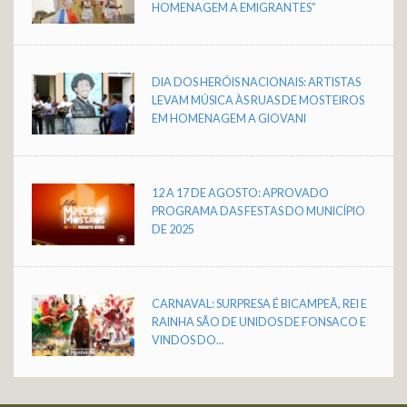
HOMENAGEM A EMIGRANTES”
DIA DOS HERÓIS NACIONAIS: ARTISTAS
LEVAM MÚSICA ÀS RUAS DE MOSTEIROS
EM HOMENAGEM A GIOVANI
12 A 17 DE AGOSTO: APROVADO
PROGRAMA DAS FESTAS DO MUNICÍPIO
DE 2025
CARNAVAL: SURPRESA É BICAMPEÃ, REI E
RAINHA SÃO DE UNIDOS DE FONSACO E
VINDOS DO...