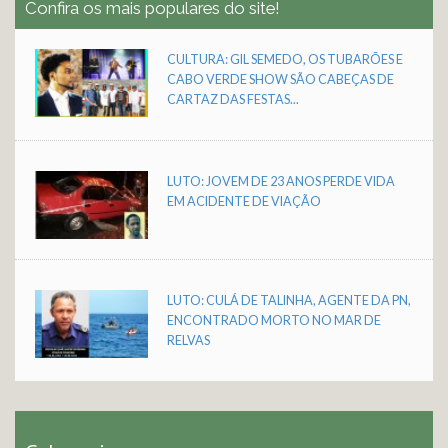
Confira os mais populares do site!
CULTURA: GIL SEMEDO, OS TUBARÕES E
CABO VERDE SHOW SÃO CABEÇAS DE
CARTAZ DAS FESTAS...
LUTO: JOVEM DE 23 ANOS PERDE VIDA
EM ACIDENTE DE VIAÇÃO
LUTO: CULÁ DE TALINHA, AGENTE DA PN,
ENCONTRADO MORTO NO MAR DE
RELVAS