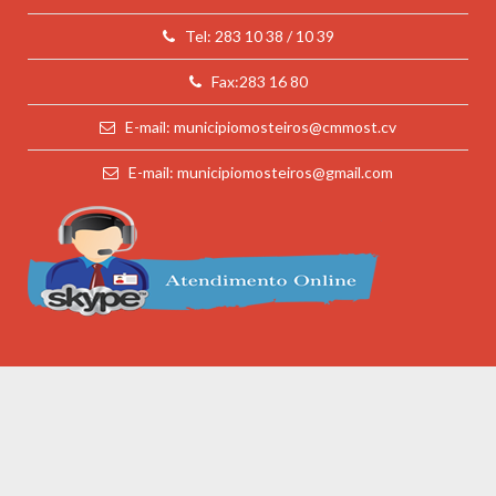
Tel: 283 10 38 / 10 39
Fax:283 16 80
E-mail: municipiomosteiros@cmmost.cv
E-mail: municipiomosteiros@gmail.com