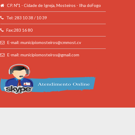
CP. Nº1 - Cidade de Igreja, Mosteiros - Ilha doFogo
Tel: 283 10 38 / 10 39
Fax:283 16 80
E-mail: municipiomosteiros@cmmost.cv
E-mail: municipiomosteiros@gmail.com