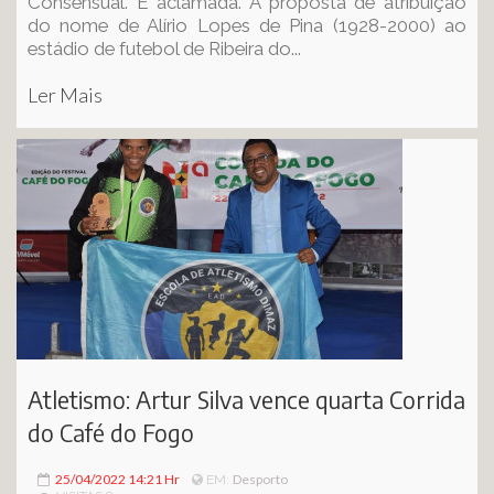
Consensual. E aclamada. A proposta de atribuição
do nome de Alírio Lopes de Pina (1928-2000) ao
estádio de futebol de Ribeira do...
Ler Mais
Atletismo: Artur Silva vence quarta Corrida
do Café do Fogo
25/04/2022 14:21 Hr
Desporto
EM: