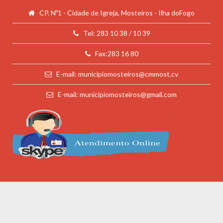
CP. Nº1 - Cidade de Igreja, Mosteiros - Ilha doFogo
Tel: 283 10 38 / 10 39
Fax:283 16 80
E-mail: municipiomosteiros@cmmost.cv
E-mail: municipiomosteiros@gmail.com