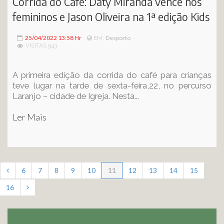
Corrida do Café: Daty Miranda vence nos
femininos e Jason Oliveira na 1ª edição Kids
25/04/2022 13:58 Hr
Desporto
EM:
VISITAS 943
A primeira edição da corrida do café para crianças
teve lugar na tarde de sexta-feira,22, no percurso
Laranjo – cidade de Igreja. Nesta...
Ler Mais
6
7
8
9
10
11
12
13
14
15
16