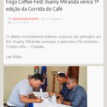
Fogo Coffee Fest: Kueny Miranda vence 1ª
edição da Corrida do Café
23/03/2018 16:29 Hr
Desporto
EM:
VISITAS 3848
O atleta mosteirense liderou a prova do princípio ao
fim. Kueny Miranda concluiu o percurso Pai António –
Cutelo Alto – Cidade...
Ler Mais