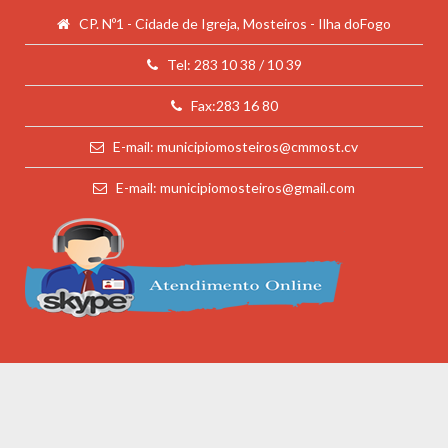
CP. Nº1 - Cidade de Igreja, Mosteiros - Ilha doFogo
Tel: 283 10 38 / 10 39
Fax:283 16 80
E-mail: municipiomosteiros@cmmost.cv
E-mail: municipiomosteiros@gmail.com