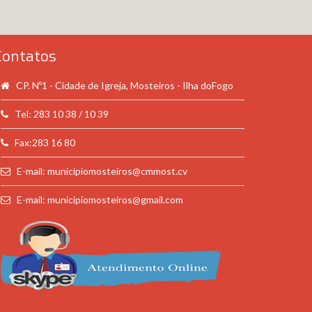
Contatos
CP. Nº1 - Cidade de Igreja, Mosteiros - Ilha doFogo
Tel: 283 10 38 / 10 39
Fax:283 16 80
E-mail: municipiomosteiros@cmmost.cv
E-mail: municipiomosteiros@gmail.com