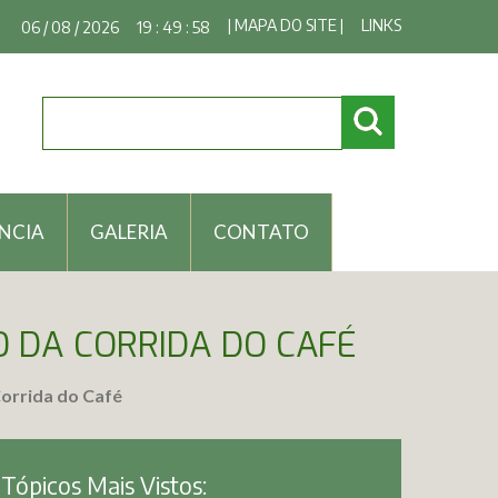
| MAPA DO SITE |
LINKS
06 / 08 / 2026
19 : 49 : 59
NCIA
GALERIA
CONTATO
O DA CORRIDA DO CAFÉ
Corrida do Café
Tópicos Mais Vistos: