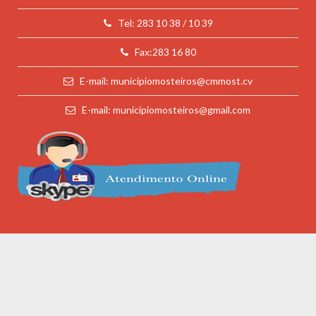
Tel: 283 10 38 / 10 39
Fax:283 16 80
E-mail: municipiomosteiros@cmmost.cv
E-mail: municipiomosteiros@gmail.com