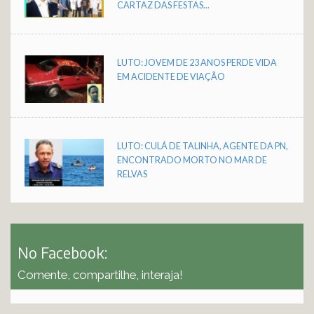
CARTAZ DAS FESTAS...
LUTO: JOVEM DE 23 ANOS PERDE VIDA
EM ACIDENTE DE VIAÇÃO
LUTO: CULÁ DE TALINHA, AGENTE DA PN,
ENCONTRADO MORTO NO MAR DE
RELVAS
No Facebook:
Comente, compartilhe, interaja!