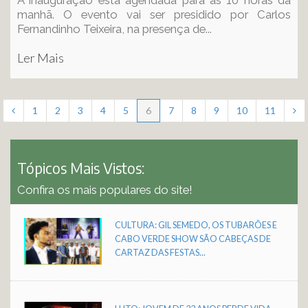
A inauguração está agendada para as 10 horas da
manhã. O evento vai ser presidido por Carlos
Fernandinho Teixeira, na presença de...
Ler Mais
1
2
3
4
5
6
7
8
9
10
11
Tópicos Mais Vistos:
Confira os mais populares do site!
CULTURA: GIL SEMEDO, OS TUBARÕES E
CABO VERDE SHOW SÃO CABEÇAS DE
CARTAZ DAS FESTAS...