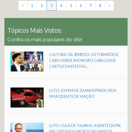
1
2
3
4
5
6
7
8
Tópicos Mais Vistos:
Confira os mais populares do site!
CULTURA: GIL SEMEDO, OS TUBARÕES E
CABO VERDE SHOW SÃO CABEÇAS DE
CARTAZ DAS FESTAS...
LUTO: JOVEM DE 23 ANOS PERDE VIDA
EM ACIDENTE DE VIAÇÃO
LUTO: CULÁ DE TALINHA, AGENTE DA PN,
ENCONTRADO MORTO NO MAR DE