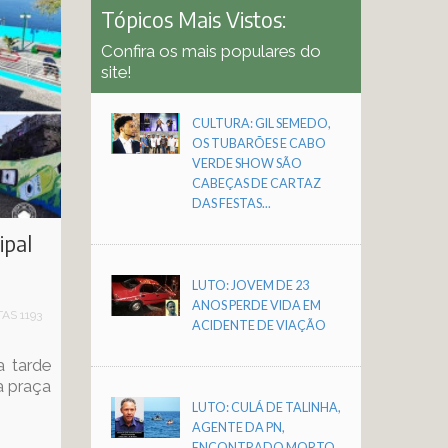
Tópicos Mais Vistos:
Confira os mais populares do
site!
CULTURA: GIL SEMEDO,
OS TUBARÕES E CABO
VERDE SHOW SÃO
CABEÇAS DE CARTAZ
DAS FESTAS...
ipal
LUTO: JOVEM DE 23
ANOS PERDE VIDA EM
TAS 1193
ACIDENTE DE VIAÇÃO
a tarde
a praça
LUTO: CULÁ DE TALINHA,
AGENTE DA PN,
ENCONTRADO MORTO