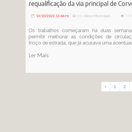
requalificação da via principal de Corv
13/10/2022 13:46 Hr
Obras Municipais
VIS
EM:
Os trabalhos começaram há duas semana
permitir melhorar as condições de circula
troço de estrada, que já acusava uma acentuad
Ler Mais
1
2