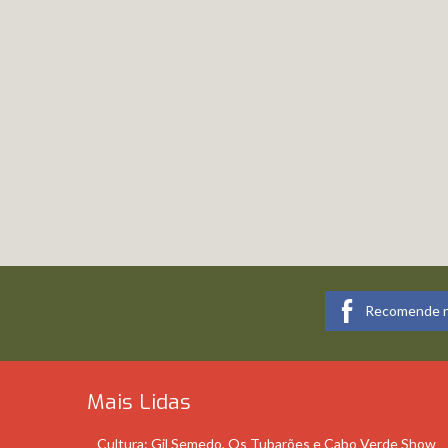
Recomende n
Mais Lidas
Cultura: Gil Semedo, Os Tubarões e Cabo Verde Show