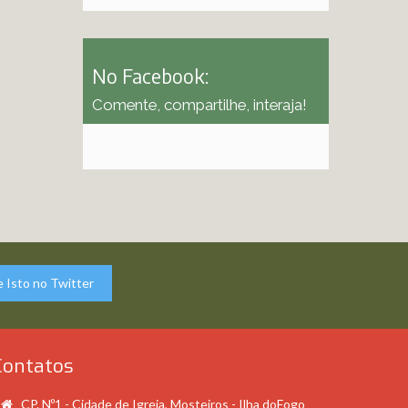
No Facebook:
Comente, compartilhe, interaja!
 Isto no Twitter
Contatos
CP. Nº1 - Cidade de Igreja, Mosteiros - Ilha doFogo