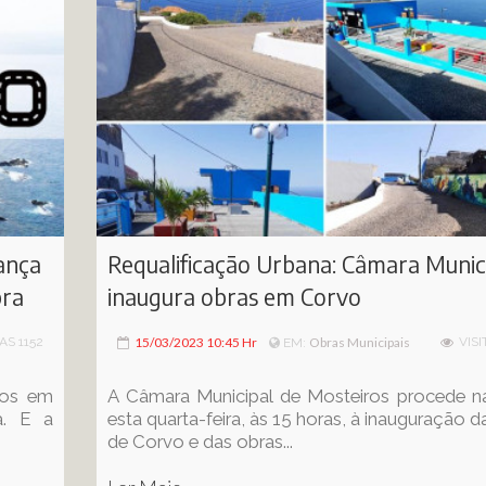
ança
Requalificação Urbana: Câmara Munic
bra
inaugura obras em Corvo
TAS 1152
15/03/2023 10:45 Hr
Obras Municipais
VISI
EM:
dos em
A Câmara Municipal de Mosteiros procede n
a. E a
esta quarta-feira, às 15 horas, à inauguração d
de Corvo e das obras...