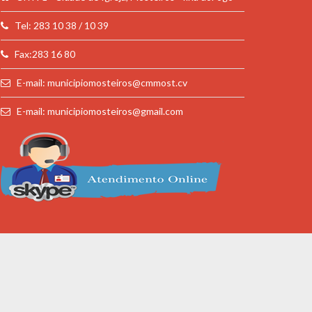
Tel: 283 10 38 / 10 39
Fax:283 16 80
E-mail: municipiomosteiros@cmmost.cv
E-mail: municipiomosteiros@gmail.com