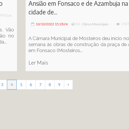
o
Ansião em Fonsaco e de Azambuja na
cidade de...
ITAS 931
10/10/2022 15:28 Hr
Obras Municipais
VISI
EM:
s. Vão
ção no
A Câmara Municipal de Mosteiros deu início no
a...
semana às obras de construção da praça de 
em Fonsaco (Mosteiros...
Ler Mais
3
4
5
6
7
8
9