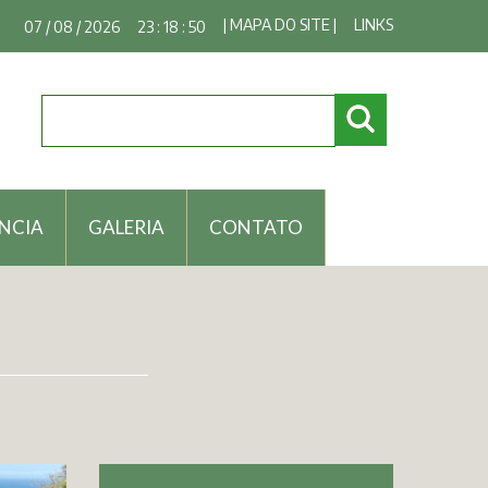
| MAPA DO SITE |
LINKS
07 / 08 / 2026
23 : 18 : 51
NCIA
GALERIA
CONTATO