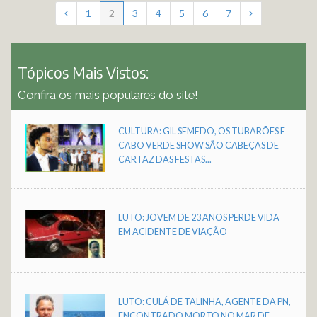
1
2
3
4
5
6
7
Tópicos Mais Vistos:
Confira os mais populares do site!
CULTURA: GIL SEMEDO, OS TUBARÕES E
CABO VERDE SHOW SÃO CABEÇAS DE
CARTAZ DAS FESTAS...
LUTO: JOVEM DE 23 ANOS PERDE VIDA
EM ACIDENTE DE VIAÇÃO
LUTO: CULÁ DE TALINHA, AGENTE DA PN,
ENCONTRADO MORTO NO MAR DE