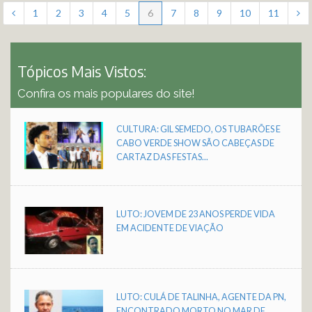
1
2
3
4
5
6
7
8
9
10
11
Tópicos Mais Vistos:
Confira os mais populares do site!
CULTURA: GIL SEMEDO, OS TUBARÕES E
CABO VERDE SHOW SÃO CABEÇAS DE
CARTAZ DAS FESTAS...
LUTO: JOVEM DE 23 ANOS PERDE VIDA
EM ACIDENTE DE VIAÇÃO
LUTO: CULÁ DE TALINHA, AGENTE DA PN,
ENCONTRADO MORTO NO MAR DE