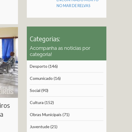
NO MAR DE RELVAS
Categorias:
Acompanha as noticias por
categoria!
Desporto
(146)
Comunicado
(16)
Social
(90)
Cultura
(152)
iros
da
Obras Municipais
(71)
Juventude
(21)