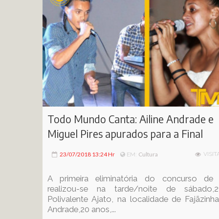
Todo Mundo Canta: Ailine Andrade e
Miguel Pires apurados para a Final
23/07/2018 13:24 Hr
Cultura
VISIT
EM:
A primeira eliminatória do concurso de
realizou-se na tarde/noite de sábado,
Polivalente Ajato, na localidade de Fajãzinha.
Andrade,20 anos,...