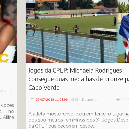
Jogos da CPLP: Michaela Rodrigues
consegue duas medalhas de bronze p
Cabo Verde
AS 3226
23/07/2018 11:28 Hr
Desporto
VISI
EM:
 vozes
21, no
A atleta mosteirense ficou em terceiro lugar n
 Ailine
dos 100 metros femininos dos XI Jogos Desp
da CPLP que decorrem desde...