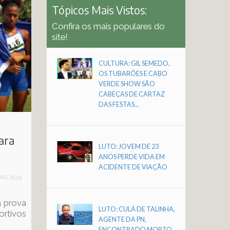
Tópicos Mais Vistos:
Confira os mais populares do
site!
CULTURA: GIL SEMEDO,
OS TUBARÕES E CABO
VERDE SHOW SÃO
CABEÇAS DE CARTAZ
DAS FESTAS...
ara
LUTO: JOVEM DE 23
ANOS PERDE VIDA EM
ACIDENTE DE VIAÇÃO
TAS 7125
a prova
LUTO: CULÁ DE TALINHA,
ortivos
AGENTE DA PN,
ENCONTRADO MORTO