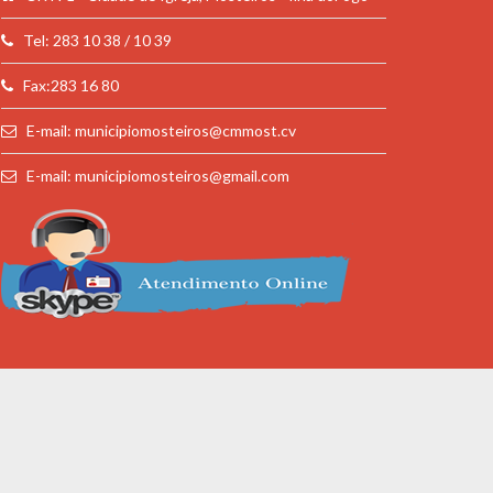
Tel: 283 10 38 / 10 39
Fax:283 16 80
E-mail: municipiomosteiros@cmmost.cv
E-mail: municipiomosteiros@gmail.com