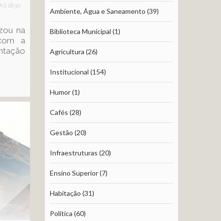
TAS 1830
Ambiente, Água e Saneamento
(39)
izou na
Biblioteca Municipal
(1)
 com a
ntação
Agricultura
(26)
Institucional
(154)
Humor
(1)
Cafés
(28)
Gestão
(20)
Infraestruturas
(20)
Ensino Superior
(7)
Habitação
(31)
Política
(60)