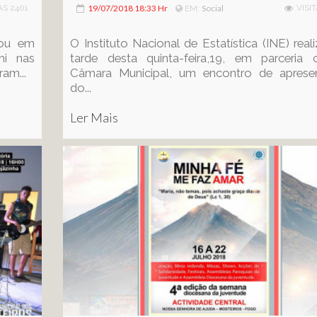
AS 2401
19/07/2018 18:33 Hr
Social
VISI
EM:
rou em
O Instituto Nacional de Estatística (INE) real
mi nas
tarde desta quinta-feira,19, em parceria
am...
Câmara Municipal, um encontro de aprese
do...
Ler Mais