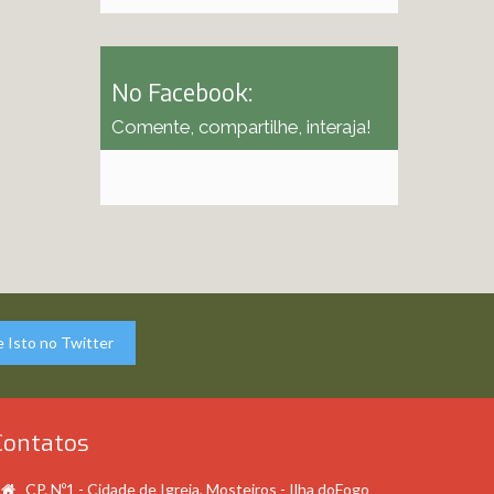
No Facebook:
Comente, compartilhe, interaja!
 Isto no Twitter
Contatos
CP. Nº1 - Cidade de Igreja, Mosteiros - Ilha doFogo