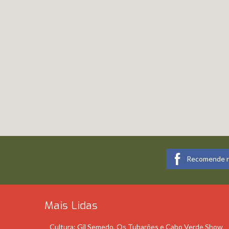
Recomende n
Mais Lidas
Cultura: Gil Semedo, Os Tubarões e Cabo Verde Show