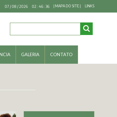
| MAPA DO SITE |
LINKS
07 / 08 / 2026
02 : 46 : 37
NCIA
GALERIA
CONTATO