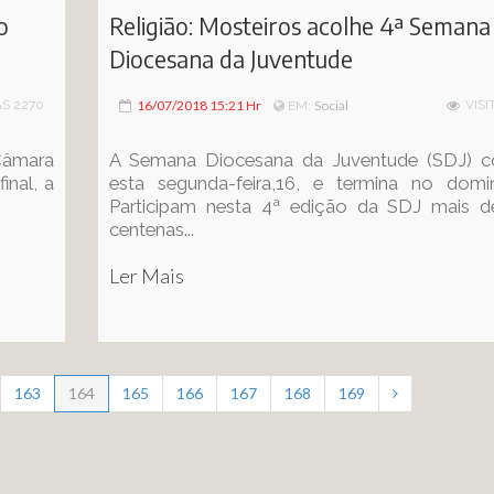
o
Religião: Mosteiros acolhe 4ª Semana
Diocesana da Juventude
AS 2270
16/07/2018 15:21 Hr
Social
VISI
EM:
Câmara
A Semana Diocesana da Juventude (SDJ) 
inal, a
esta segunda-feira,16, e termina no domin
Participam nesta 4ª edição da SDJ mais d
centenas...
Ler Mais
163
164
165
166
167
168
169