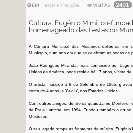
2401
EM
Festas e Tradições
VISITAS
Cultura: Eugénio Mimi, co-fundado
homenageado das Festas do Muni
A Câmara Municipal dos Mosteiros deliberou em 
Município, num ano em que se celebram as bodas de pr
João Rodrigues Miranda, mais conhecido por Eugén
Unidos da América, onde residia há 17 anos, vítima d
O artista, nascido a 8 de Setembro de 1965, gravou 
cerca de 4 anos, e ‘Criolu’, nos Estados Unidos.
Com outros amigos, dentre os quais Jaime Monteiro, v
de Praia Lantcha, em 1994. Fundou também o grupo mu
Mosteiros.
O seu legado rompe as fronteiras da música. Eugénio