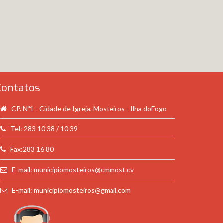
Contatos
CP. Nº1 - Cidade de Igreja, Mosteiros - Ilha doFogo
Tel: 283 10 38 / 10 39
Fax:283 16 80
E-mail: municipiomosteiros@cmmost.cv
E-mail: municipiomosteiros@gmail.com