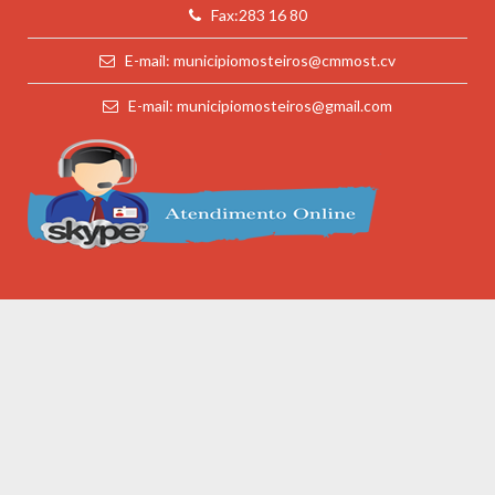
Fax:283 16 80
E-mail: municipiomosteiros@cmmost.cv
E-mail: municipiomosteiros@gmail.com