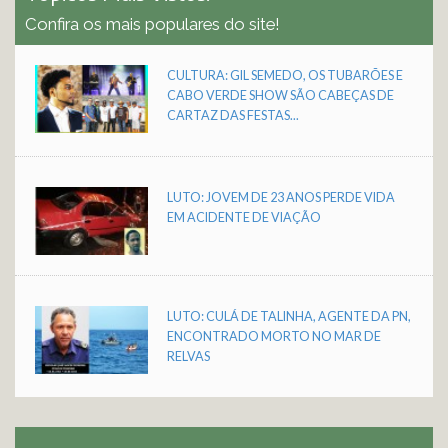
Confira os mais populares do site!
CULTURA: GIL SEMEDO, OS TUBARÕES E
CABO VERDE SHOW SÃO CABEÇAS DE
CARTAZ DAS FESTAS...
LUTO: JOVEM DE 23 ANOS PERDE VIDA
EM ACIDENTE DE VIAÇÃO
LUTO: CULÁ DE TALINHA, AGENTE DA PN,
ENCONTRADO MORTO NO MAR DE
RELVAS