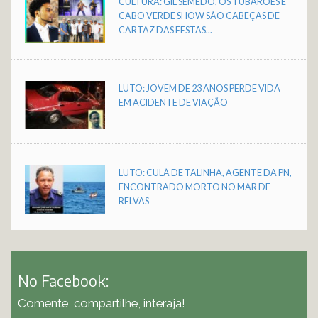
CULTURA: GIL SEMEDO, OS TUBARÕES E
CABO VERDE SHOW SÃO CABEÇAS DE
CARTAZ DAS FESTAS...
LUTO: JOVEM DE 23 ANOS PERDE VIDA
EM ACIDENTE DE VIAÇÃO
LUTO: CULÁ DE TALINHA, AGENTE DA PN,
ENCONTRADO MORTO NO MAR DE
RELVAS
No Facebook:
Comente, compartilhe, interaja!