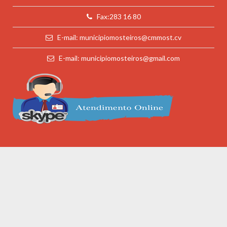
Fax:283 16 80
E-mail: municipiomosteiros@cmmost.cv
E-mail: municipiomosteiros@gmail.com