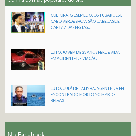
CULTURA: GIL SEMEDO, OS TUBARÕES E
CABO VERDE SHOW SÃO CABEÇAS DE
CARTAZ DAS FESTAS...
LUTO: JOVEM DE 23 ANOS PERDE VIDA
EM ACIDENTE DE VIAÇÃO
LUTO: CULÁ DE TALINHA, AGENTE DA PN,
ENCONTRADO MORTO NO MAR DE
RELVAS
No Facebook: