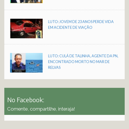
LUTO: JOVEM DE 23 ANOS PERDE VIDA
EM ACIDENTE DE VIAÇÃO
LUTO: CULÁ DE TALINHA, AGENTE DA PN,
ENCONTRADO MORTO NO MAR DE
RELVAS
No Facebook:
Comente, compartilhe, interaja!