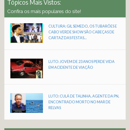
Tópicos Mais Vistos:
Confira os mais populares do site!
CULTURA: GIL SEMEDO, OS TUBARÕES E
CABO VERDE SHOW SÃO CABEÇAS DE
CARTAZ DAS FESTAS...
LUTO: JOVEM DE 23 ANOS PERDE VIDA
EM ACIDENTE DE VIAÇÃO
LUTO: CULÁ DE TALINHA, AGENTE DA PN,
ENCONTRADO MORTO NO MAR DE
RELVAS