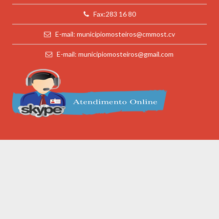
Fax:283 16 80
E-mail: municipiomosteiros@cmmost.cv
E-mail: municipiomosteiros@gmail.com