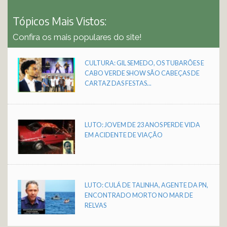
Tópicos Mais Vistos:
Confira os mais populares do site!
CULTURA: GIL SEMEDO, OS TUBARÕES E
CABO VERDE SHOW SÃO CABEÇAS DE
CARTAZ DAS FESTAS...
LUTO: JOVEM DE 23 ANOS PERDE VIDA
EM ACIDENTE DE VIAÇÃO
LUTO: CULÁ DE TALINHA, AGENTE DA PN,
ENCONTRADO MORTO NO MAR DE
RELVAS