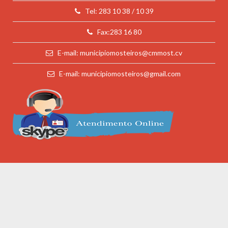
Tel: 283 10 38 / 10 39
Fax:283 16 80
E-mail: municipiomosteiros@cmmost.cv
E-mail: municipiomosteiros@gmail.com