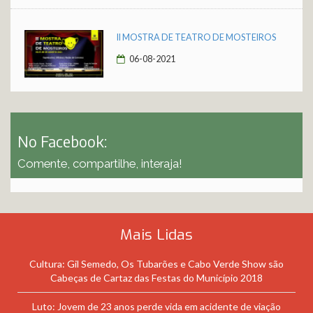
II MOSTRA DE TEATRO DE MOSTEIROS
06-08-2021
No Facebook:
Comente, compartilhe, interaja!
Mais Lidas
Cultura: Gil Semedo, Os Tubarões e Cabo Verde Show são
Cabeças de Cartaz das Festas do Município 2018
Luto: Jovem de 23 anos perde vida em acidente de viação