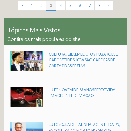
1
2
3
4
5
6
7
8
Tópicos Mais Vistos:
Confira os mais populares do site!
CULTURA: GIL SEMEDO, OS TUBARÕES E
CABO VERDE SHOW SÃO CABEÇAS DE
CARTAZ DAS FESTAS...
LUTO: JOVEM DE 23 ANOS PERDE VIDA
EM ACIDENTE DE VIAÇÃO
LUTO: CULÁ DE TALINHA, AGENTE DA PN,
ENCONTRADO MORTO NO MAR DE