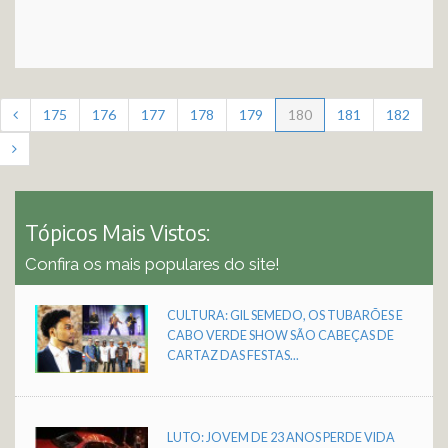
175
176
177
178
179
180
181
182
Tópicos Mais Vistos:
Confira os mais populares do site!
CULTURA: GIL SEMEDO, OS TUBARÕES E
CABO VERDE SHOW SÃO CABEÇAS DE
CARTAZ DAS FESTAS...
LUTO: JOVEM DE 23 ANOS PERDE VIDA