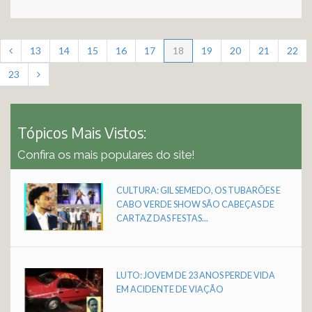
13
14
15
16
17
18
19
20
21
22
23
Tópicos Mais Vistos:
Confira os mais populares do site!
CULTURA: GIL SEMEDO, OS TUBARÕES E
CABO VERDE SHOW SÃO CABEÇAS DE
CARTAZ DAS FESTAS...
LUTO: JOVEM DE 23 ANOS PERDE VIDA
EM ACIDENTE DE VIAÇÃO