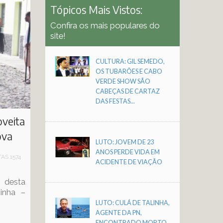
Tópicos Mais Vistos:
Confira os mais populares do
site!
CULTURA: GIL SEMEDO,
OS TUBARÕES E CABO
VERDE SHOW SÃO
CABEÇAS DE CARTAZ
DAS FESTAS...
oveita
ova
LUTO: JOVEM DE 23
ANOS PERDE VIDA EM
TAS 1574
ACIDENTE DE VIAÇÃO
e desta
zinha –
LUTO: CULÁ DE TALINHA,
AGENTE DA PN,
ENCONTRADO MORTO