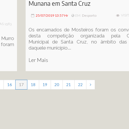
Munana em Santa Cruz
25/07/2019 13:57 Hr
Desporto
VISI
EM:
AS 1563
Os encarnados de Mosteiros foram os conv
desta competição organizada pela C
m Murro
Municipal de Santa Cruz, no âmbito das 
 foram
daquele município....
Ler Mais
16
17
18
19
20
21
22