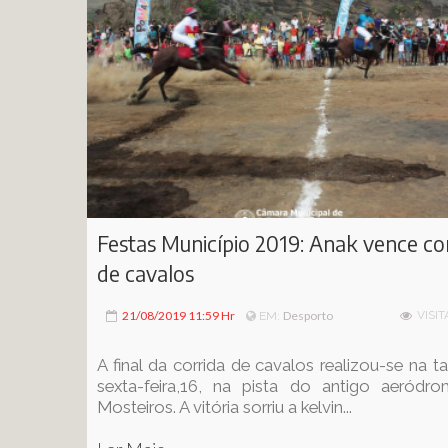
Festas Município 2019: Anak vence co
de cavalos
21/08/2019 11:59 Hr
Desporto
VISIT
EM:
A final da corrida de cavalos realizou-se na t
sexta-feira,16, na pista do antigo aeródr
Mosteiros. A vitória sorriu a kelvin...