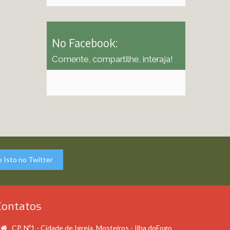
No Facebook:
Comente, compartilhe, interaja!
 Isto no Twitter
Contatos
CP. Nº1 - Cidade de Igreja, Mosteiros - Ilha doFogo