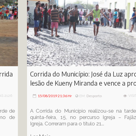
rrida
Corrida do Município: José da Luz apr
lesão de Kueny Miranda e vence a pr
AS 2126
15/08/2019 21:36 Hr
Desporto
VISI
EM:
arde de
A Corrida do Município realizou-se na tard
omo de
quinta-feira, 15, no percurso Igreja – Fajã
Igreja. Correram para o título 21...