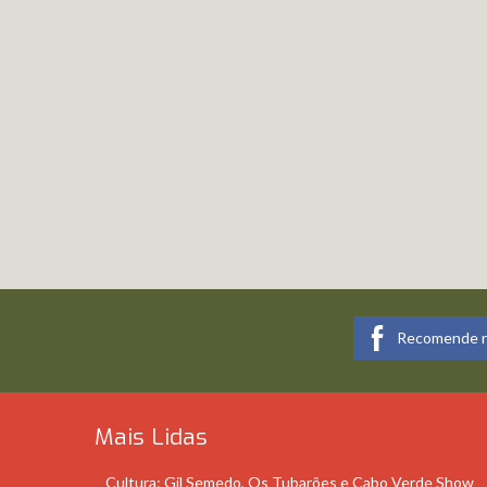
Recomende n
Mais Lidas
Cultura: Gil Semedo, Os Tubarões e Cabo Verde Show