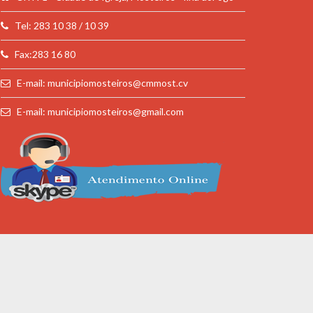
Tel: 283 10 38 / 10 39
Fax:283 16 80
E-mail: municipiomosteiros@cmmost.cv
E-mail: municipiomosteiros@gmail.com