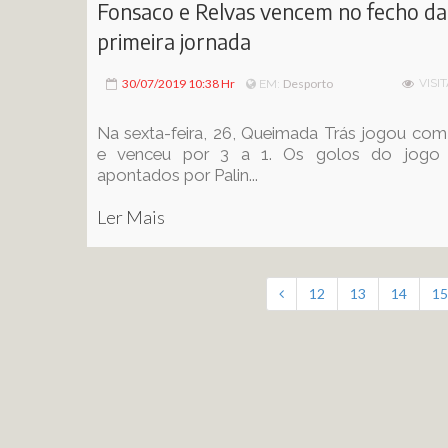
Fonsaco e Relvas vencem no fecho da
primeira jornada
30/07/2019 10:38 Hr
Desporto
VISIT
EM:
Na sexta-feira, 26, Queimada Trás jogou co
e venceu por 3 a 1. Os golos do jogo
apontados por Palin...
Ler Mais
12
13
14
15